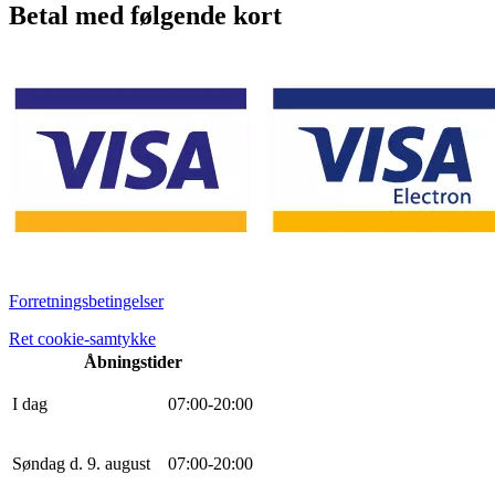
Betal med følgende kort
Forretningsbetingelser
Ret cookie-samtykke
Åbningstider
I dag
0
7
:
0
0
-
20
:
0
0
Søndag d. 9. august
0
7
:
0
0
-
20
:
0
0