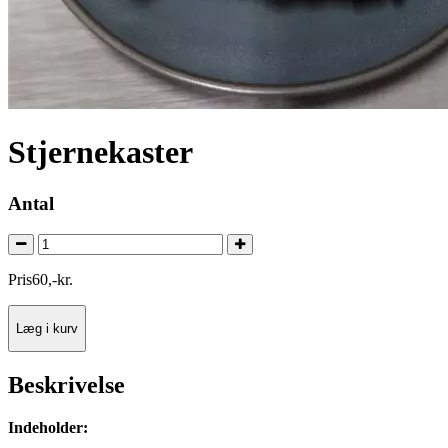
Stjernekaster
Antal
Pris
60
,
-
kr.
Læg i kurv
Beskrivelse
Indeholder: