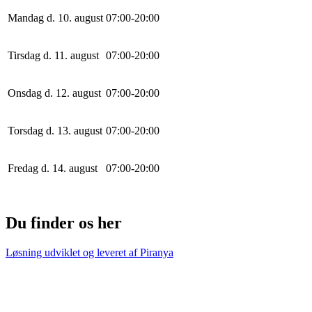
Mandag d. 10. august
0
7
:
0
0
-
20
:
0
0
Tirsdag d. 11. august
0
7
:
0
0
-
20
:
0
0
Onsdag d. 12. august
0
7
:
0
0
-
20
:
0
0
Torsdag d. 13. august
0
7
:
0
0
-
20
:
0
0
Fredag d. 14. august
0
7
:
0
0
-
20
:
0
0
Du finder os her
Løsning udviklet og leveret af
Piranya