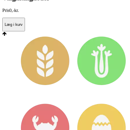
Pris
0
,
-
kr.
Læg i kurv